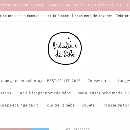
offerte dès 170€ d'achat - Delais de fabrication : 1 a 3 semaines . Sauf a
tion artisanale dans le sud de la France -Tissus certifié oekotex - Teintu
 d'ange d'emmaillotage -BEST SELLER 2026
Couvertures
Lange
ssons
Tapis à langer nomade bébé
sac à langer bébé made in 
Draps et Linge de lit
Tour de lit bébé
Jouets
Trousse de toil
LATELIERDEBEBE