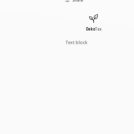
Oeko
Tex
Text block