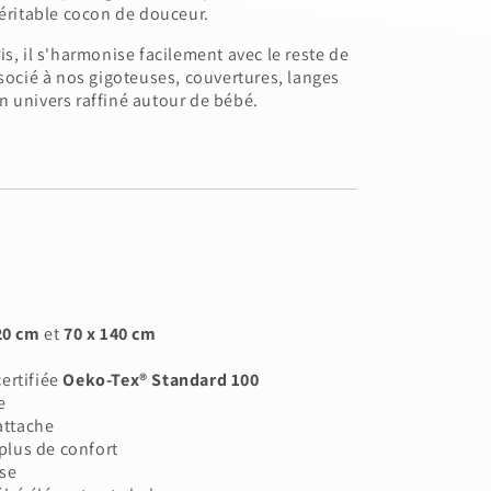
véritable cocon de douceur.
s, il s'harmonise facilement avec le reste de
ssocié à nos gigoteuses, couvertures, langes
 univers raffiné autour de bébé.
20 cm
et
70 x 140 cm
ertifiée
Oeko-Tex® Standard 100
e
attache
lus de confort
ise