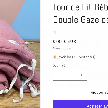
Tour de Lit Bé
Double Gaze d
Prix
€79,00 EUR
habituel
Taxes incluses.
Stock bas : 1 restant(s)
Quantité
Réduire
Augmenter
la
la
quantité
quantité
de
de
Ajouter a
Tour
Tour
de
de
Lit
Lit