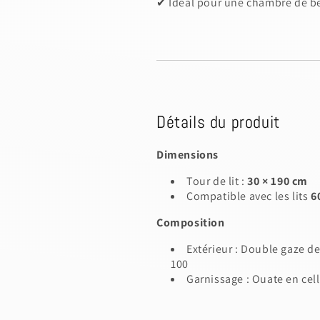
✔ Idéal pour une chambre de b
Détails du produit
Dimensions
Tour de lit :
30 × 190 cm
Compatible avec les lits
6
Composition
Extérieur : Double gaze d
100
Garnissage : Ouate en cel
s a draft, please login to save your artwork to your ac
IONS
PRICE