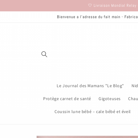
et
🤍 Livraison Mondial Relay 
passer
au
Bienvenue a l'adresse du fait main - Fabrica
contenu
Le Journal des Mamans "Le Blog"
Nid
Protège carnet de santé
Gigoteuses
Chau
Coussin lune bébé – cale bébé et éveil
Passer aux