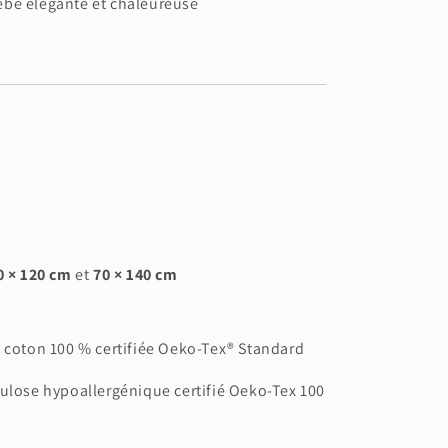
ébé élégante et chaleureuse
0 × 120 cm
et
70 × 140 cm
e coton 100 % certifiée Oeko-Tex® Standard
lulose hypoallergénique certifié Oeko-Tex 100
count for further editing or