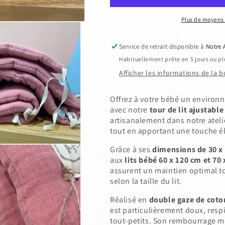
Bébé
Bébé
Ajustable
Ajustable
Plus de moyens
en
en
Double
Double
Service de retrait disponible à
Notre 
Gaze
Gaze
Habituellement prête en 5 jours ou pl
de
de
Coton
Coton
Afficher les informations de la 
-
-
Rose
Rose
Offrez à votre bébé un environn
thé
thé
avec notre
tour de lit ajustabl
artisanalement dans notre atelie
tout en apportant une touche é
Grâce à ses
dimensions de 30 x
aux
lits bébé 60 x 120 cm et 70
assurent un maintien optimal t
selon la taille du lit.
Réalisé en
double gaze de coto
est particulièrement doux, resp
tout-petits. Son rembourrage m