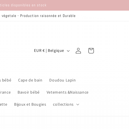
rticles disponibles en stock
re végetale - Production raisonnée et Durable
P
Connexion
Panier
EUR € | Belgique
a
y
s
s bébé
Cape de bain
Doudou Lapin
/
r
France
Bavoir bébé
Vetements &Naissance
é
ette
Bijoux et Bougies
collections
g
i