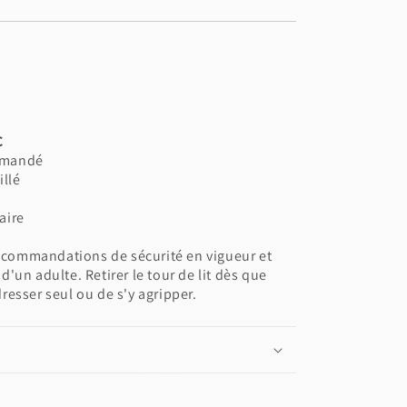
Close
View designs
esign
Save as draft
Add to cart
Confirm
Close
Login
C
mmandé
illé
aire
ecommandations de sécurité en vigueur et
d'un adulte. Retirer le tour de lit dès que
dresser seul ou de s'y agripper.