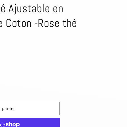
o
bé Ajustable en
n
e Coton -Rose thé
u panier