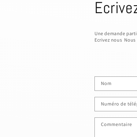
Ecrive
Une demande partic
Ecrivez nous Nous 
F
Nom
o
r
Numéro de tél
m
u
Commentaire
l