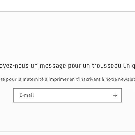
oyez-nous un message pour un trousseau uniq
iste pour la maternité à imprimer en t'inscrivant à notre newslet
E-mail
s a draft, please login to save your artwork to your ac
PRICE
Discard
Edit d