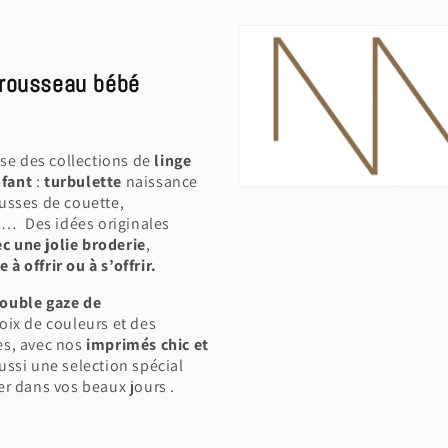
 trousseau bébé
ose des collections de
linge
nfant
:
turbulette
naissance
ousses de couette,
in… Des idées originales
c une jolie broderie
,
 offrir ou à s’offrir.
ouble gaze de
oix de couleurs et des
es, avec nos
imprimés chic et
ussi une selection spécial
 dans vos beaux jours .