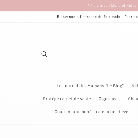
et
🤍 Livraison Mondial Relay 
passer
au
Bienvenue a l'adresse du fait main - Fabrica
contenu
Le Journal des Mamans "Le Blog"
Nid
Protège carnet de santé
Gigoteuses
Chau
Coussin lune bébé – cale bébé et éveil