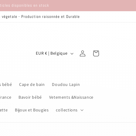
rticles disponibles en stock
re végetale - Production raisonnée et Durable
P
Connexion
Panier
EUR € | Belgique
a
y
s
s bébé
Cape de bain
Doudou Lapin
/
r
France
Bavoir bébé
Vetements &Naissance
é
ette
Bijoux et Bougies
collections
g
i