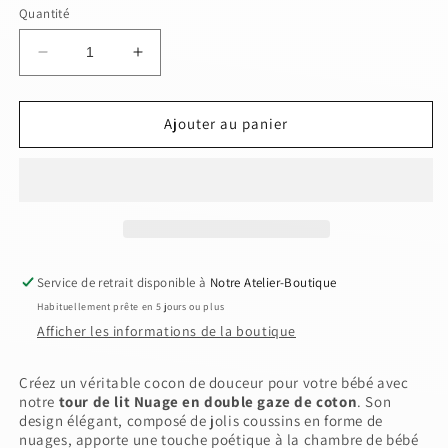
Quantité
Réduire
Augmenter
la
la
quantité
quantité
de
de
Ajouter au panier
Tour
Tour
de
de
Lit
Lit
Nuage
Nuage
Bébé
Bébé
en
en
Double
Double
Service de retrait disponible à
Notre Atelier-Boutique
Gaze
Gaze
Habituellement prête en 5 jours ou plus
de
de
Afficher les informations de la boutique
Coton
Coton
–
–
Blanc
Blanc
Créez un véritable cocon de douceur pour votre bébé avec
et
et
notre
tour de lit Nuage en double gaze de coton
. Son
Or
Or
design élégant, composé de jolis coussins en forme de
nuages, apporte une touche poétique à la chambre de bébé