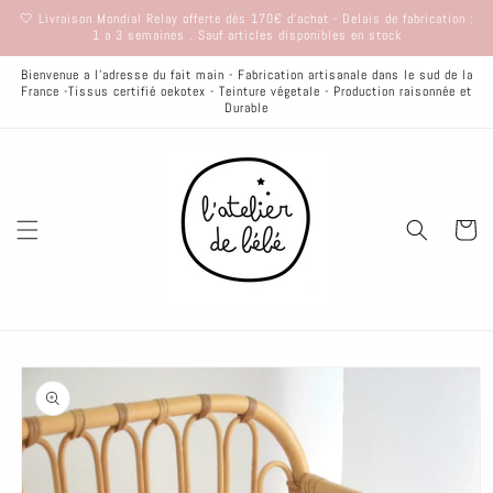
et
🤍 Livraison Mondial Relay offerte dès 170€ d'achat - Delais de fabrication :
passer
1 a 3 semaines . Sauf articles disponibles en stock
au
contenu
Bienvenue a l'adresse du fait main - Fabrication artisanale dans le sud de la
France -Tissus certifié oekotex - Teinture végetale - Production raisonnée et
Durable
Panier
Passer aux
informations
produits