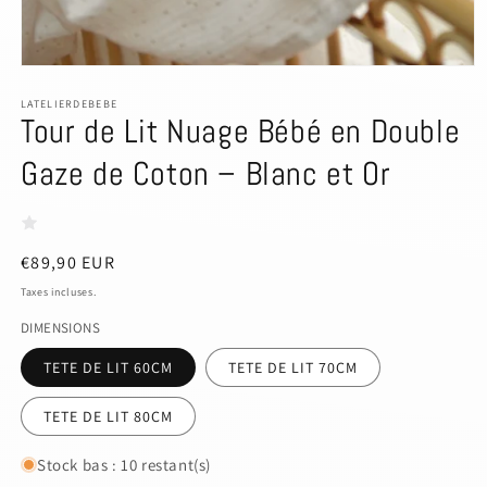
Ouvrir
le
média
LATELIERDEBEBE
Tour de Lit Nuage Bébé en Double
1
dans
une
Gaze de Coton – Blanc et Or
fenêtre
modale
Prix
€89,90 EUR
habituel
Taxes incluses.
DIMENSIONS
TETE DE LIT 60CM
TETE DE LIT 70CM
TETE DE LIT 80CM
Stock bas : 10 restant(s)