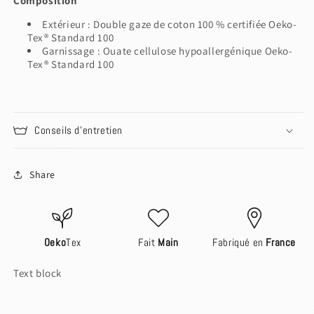
Composition
Extérieur : Double gaze de coton 100 % certifiée Oeko-
Tex® Standard 100
Garnissage : Ouate cellulose hypoallergénique
Oeko-
Tex® Standard 100
Login to save your design
Please select products
Your design has been saved as a draft, please
Please select product styles
Preview Your Design
login to save your artwork to your account for
OPTIONS
PRICE
CHECKBOX
Close
View designs
further editing or purchasing.
Discard
Edit design
Save as draft
Add to cart
Conseils d'entretien
Confirm
Close
Login
Share
Oeko
Tex
Fait
Main
Fabriqué en
France
Text block