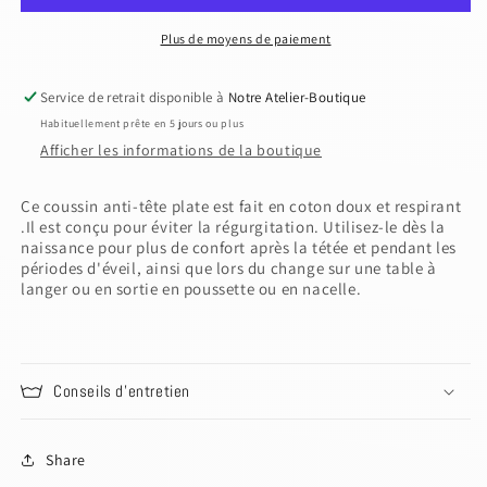
Camel
Camel
-
-
Plus de moyens de paiement
anti
anti
tête
tête
Service de retrait disponible à
Notre Atelier-Boutique
plate
plate
Habituellement prête en 5 jours ou plus
Afficher les informations de la boutique
Ce coussin anti-tête plate est fait en coton doux et respirant
.Il est conçu pour éviter la régurgitation. Utilisez-le dès la
naissance pour plus de confort après la tétée et pendant les
périodes d'éveil, ainsi que lors du change sur une table à
langer ou en sortie en poussette ou en nacelle.
Conseils d'entretien
Share