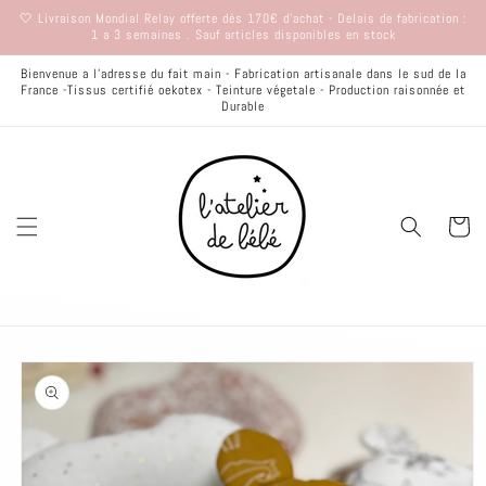
et
🤍 Livraison Mondial Relay offerte dès 170€ d'achat - Delais de fabrication :
passer
1 a 3 semaines . Sauf articles disponibles en stock
au
contenu
Bienvenue a l'adresse du fait main - Fabrication artisanale dans le sud de la
France -Tissus certifié oekotex - Teinture végetale - Production raisonnée et
Durable
Panier
Passer aux
informations
produits