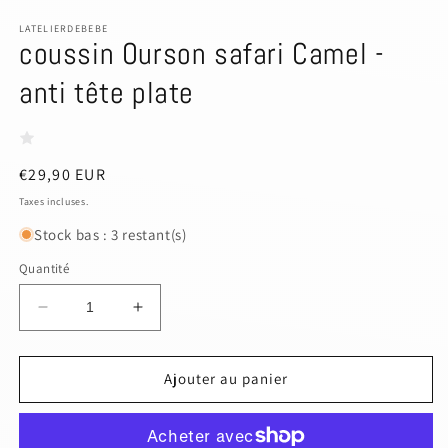
le
média
LATELIERDEBEBE
coussin Ourson safari Camel -
1
dans
une
anti tête plate
fenêtre
modale
Prix
€29,90 EUR
habituel
Taxes incluses.
Stock bas : 3 restant(s)
Quantité
Réduire
Augmenter
la
la
quantité
quantité
de
de
Ajouter au panier
coussin
coussin
Ourson
Ourson
safari
safari