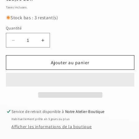
habituel
Taxes incluses.
Stock bas : 3 restant(s)
Quantité
Réduire
Augmenter
la
la
quantité
quantité
de
de
Ajouter au panier
Coussin
Coussin
Lune
Lune
câle
câle
bébé
bébé
vichy
vichy
vert
vert
Service de retrait disponible à
Notre Atelier-Boutique
Habituellement prête en 5 jours ou plus
Afficher les informations de la boutique