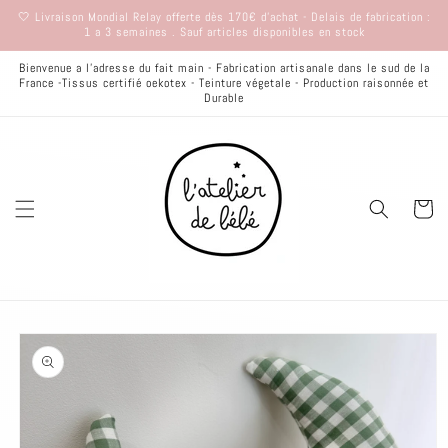
et
🤍 Livraison Mondial Relay offerte dès 170€ d'achat - Delais de fabrication :
passer
1 a 3 semaines . Sauf articles disponibles en stock
au
contenu
Bienvenue a l'adresse du fait main - Fabrication artisanale dans le sud de la
France -Tissus certifié oekotex - Teinture végetale - Production raisonnée et
Durable
Panier
Passer aux
informations
produits