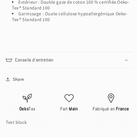
Extérieur : Double gaze de coton 100 % certifiée Oeko-
Tex® Standard 100
Garnissage : Ouate cellulose hypoallergénique
Oeko-
Tex® Standard 100
Login to save your design
Please select products
Your design has been saved as a draft, please
Please select product styles
Preview Your Design
login to save your artwork to your account for
OPTIONS
PRICE
CHECKBOX
Close
View designs
further editing or purchasing.
Discard
Edit design
Save as draft
Add to cart
Confirm
Close
Login
Conseils d'entretien
Share
Oeko
Tex
Fait
Main
Fabriqué en
France
Text block