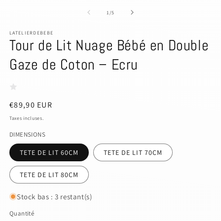
le
le
média
m
de
1
/
5
1
2
dans
d
LATELIERDEBEBE
une
u
Tour de Lit Nuage Bébé en Double
fenêtre
f
modale
m
Gaze de Coton – Ecru
Prix
€89,90 EUR
habituel
Taxes incluses.
DIMENSIONS
TETE DE LIT 60CM
TETE DE LIT 70CM
TETE DE LIT 80CM
Stock bas : 3 restant(s)
Quantité