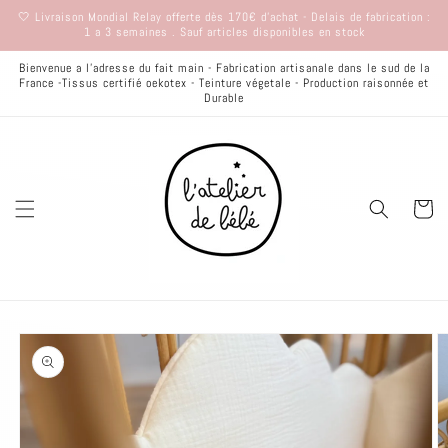
et
🤍 Livraison Mondial Relay offerte dès 170€ d'achat - Delais de fabrication :
passer
1 a 3 semaines . Sauf articles disponibles en stock
au
contenu
Bienvenue a l'adresse du fait main - Fabrication artisanale dans le sud de la
France -Tissus certifié oekotex - Teinture végetale - Production raisonnée et
Durable
Panier
Passer aux
informations
produits