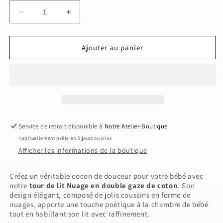
Réduire
Augmenter
la
la
quantité
quantité
de
de
Ajouter au panier
Tour
Tour
de
de
Lit
Lit
Nuage
Nuage
Bébé
Bébé
en
en
Double
Double
Service de retrait disponible à
Notre Atelier-Boutique
Gaze
Gaze
Habituellement prête en 5 jours ou plus
de
de
Afficher les informations de la boutique
Coton
Coton
–
–
Ecru
Ecru
Créez un véritable cocon de douceur pour votre bébé avec
notre
tour de lit Nuage en double gaze de coton
. Son
design élégant, composé de jolis coussins en forme de
nuages, apporte une touche poétique à la chambre de bébé
tout en habillant son lit avec raffinement.