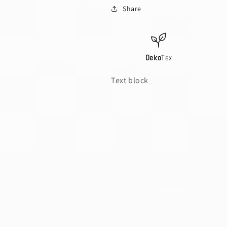
Share
Oeko
Tex
Text block
s a draft, please login to save your artwork to your ac
IONS
PRICE