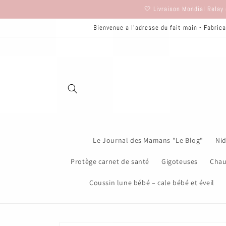
et
🤍 Livraison Mondial Relay 
passer
au
Bienvenue a l'adresse du fait main - Fabrica
contenu
Le Journal des Mamans "Le Blog"
Nid
Protège carnet de santé
Gigoteuses
Chau
Coussin lune bébé – cale bébé et éveil
Passer aux