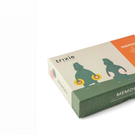
informations
produits