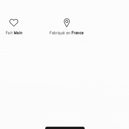
Fait
Main
Fabriqué en
France
count for further editing or
Close
View designs