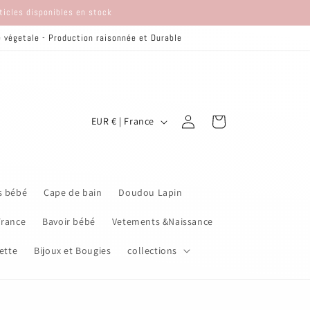
rticles disponibles en stock
re végetale - Production raisonnée et Durable
P
Connexion
Panier
EUR € | France
a
y
s
s bébé
Cape de bain
Doudou Lapin
/
r
France
Bavoir bébé
Vetements &Naissance
é
ette
Bijoux et Bougies
collections
g
i