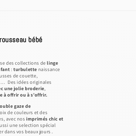
 trousseau bébé
ose des collections de
linge
nfant
:
turbulette
naissance
ousses de couette,
in… Des idées originales
c une jolie broderie
,
 offrir ou à s’offrir.
ouble gaze de
oix de couleurs et des
es, avec nos
imprimés chic et
ussi une selection spécial
 dans vos beaux jours .