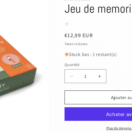
Jeu de memor
Prix
€12,99 EUR
habituel
Taxes incluses.
Stock bas : 1 restant(s)
Quantité
Réduire
Augmenter
la
la
quantité
quantité
de
de
Ajouter a
Jeu
Jeu
de
de
memories
memories
Animaux
Animaux
Plus de moyens