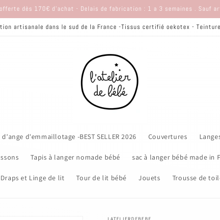
offerte dès 170€ d'achat - Delais de fabrication : 1 a 3 semaines . Sauf a
tion artisanale dans le sud de la France -Tissus certifié oekotex - Teintu
 d'ange d'emmaillotage -BEST SELLER 2026
Couvertures
Lange
ssons
Tapis à langer nomade bébé
sac à langer bébé made in 
Draps et Linge de lit
Tour de lit bébé
Jouets
Trousse de toil
LATELIERDEBEBE