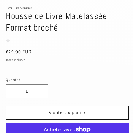
le
média
LATELIERDEBEBE
Housse de Livre Matelassée –
1
dans
une
Format broché
fenêtre
modale
Prix
€29,90 EUR
habituel
Taxes incluses.
Quantité
Réduire
Augmenter
la
la
quantité
quantité
de
de
Ajouter au panier
Housse
Housse
de
de
Livre
Livre