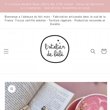
et
🤍 Livraison Mondial Relay offerte dès 170€ d'achat - Delais de fabrication :
passer
1 a 3 semaines . Sauf articles disponibles en stock
au
contenu
Bienvenue a l'adresse du fait main - Fabrication artisanale dans le sud de la
France -Tissus certifié oekotex - Teinture végetale - Production raisonnée et
Durable
Panier
Passer aux
informations
produits