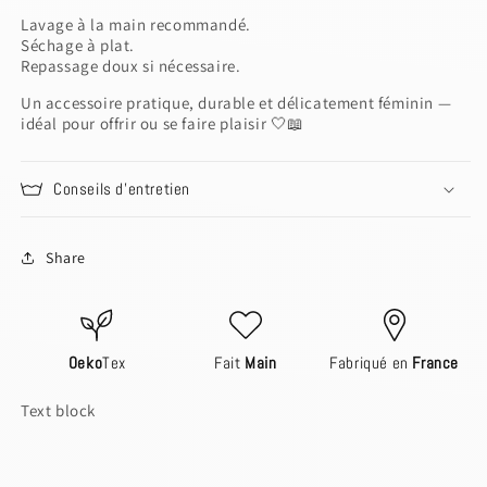
Lavage à la main recommandé.
Séchage à plat.
Login to save your design
Repassage doux si nécessaire.
Please select products
Your design has been saved as a draft, please
Please select product styles
Un accessoire pratique, durable et délicatement féminin —
Preview Your Design
login to save your artwork to your account for
OPTIONS
PRICE
idéal pour offrir ou se faire plaisir 🤍📖
CHECKBOX
Close
View designs
further editing or purchasing.
Discard
Edit design
Save as draft
Add to cart
Confirm
Close
Login
Conseils d'entretien
Share
Oeko
Tex
Fait
Main
Fabriqué en
France
Text block