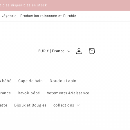
rticles disponibles en stock
re végetale - Production raisonnée et Durable
P
Connexion
Panier
EUR € | France
a
y
s
s bébé
Cape de bain
Doudou Lapin
/
r
France
Bavoir bébé
Vetements &Naissance
é
ette
Bijoux et Bougies
collections
g
i