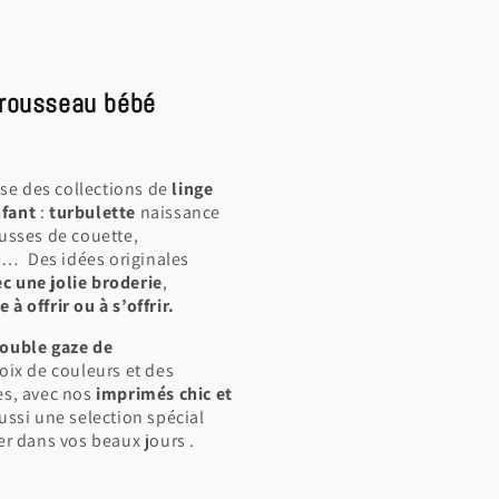
 trousseau bébé
ose des collections de
linge
nfant
:
turbulette
naissance
ousses de couette,
in… Des idées originales
c une jolie broderie
,
 offrir ou à s’offrir.
ouble gaze de
oix de couleurs et des
es, avec nos
imprimés chic et
ussi une selection spécial
 dans vos beaux jours .