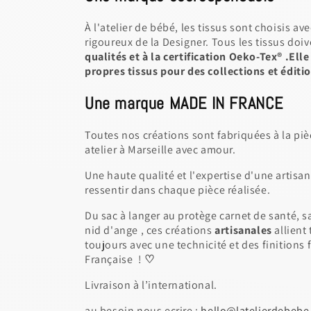
À l'atelier de bébé, les tissus sont choisis av
rigoureux de la Designer. Tous les tissus do
qualités et à la certification Oeko-Tex® .Ell
propres tissus pour des collections et éditio
Une marque MADE IN FRANCE
Toutes nos créations sont fabriquées à la piè
atelier à Marseille avec amour.
Une haute qualité et l'expertise d'une artisa
ressentir dans chaque pièce réalisée.
Du sac à langer au protège carnet de santé, s
nid d'ange , ces créations
artisanales
allient
toujours avec une technicité et des finitions f
Française !
♡
Livraison à l’international.
au besoin nous ecrire :
hello@latelierdebeb