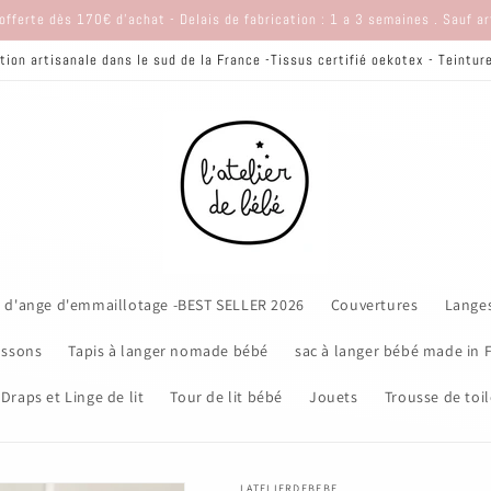
offerte dès 170€ d'achat - Delais de fabrication : 1 a 3 semaines . Sauf a
tion artisanale dans le sud de la France -Tissus certifié oekotex - Teintu
 d'ange d'emmaillotage -BEST SELLER 2026
Couvertures
Lange
ssons
Tapis à langer nomade bébé
sac à langer bébé made in 
Draps et Linge de lit
Tour de lit bébé
Jouets
Trousse de toil
LATELIERDEBEBE