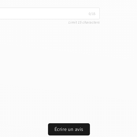
0/15
Limit 15 characters
count for further editing or
Close
View designs
esign
Save as draft
Add to cart
Confirm
Close
Login
Écrire un avis