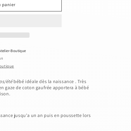
u panier
Atelier-Boutique
us
boutique
ps/été
bébé idéale dès la naissance . Très
en gaze de coton gaufrée
apportera à bébé
ison.
issance jusqu'a un an puis en poussette lors