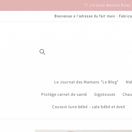
et
🤍 Livraison Mondial Relay 
passer
au
Bienvenue a l'adresse du fait main - Fabrica
contenu
Le Journal des Mamans "Le Blog"
Nid
Protège carnet de santé
Gigoteuses
Chau
Coussin lune bébé – cale bébé et éveil
Passer aux