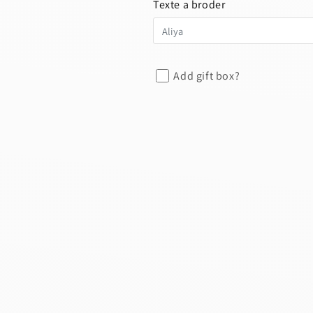
Texte a broder
Add gift box?
s a draft, please login to save your artwork to your ac
IONS
PRICE
Discard
Edit d