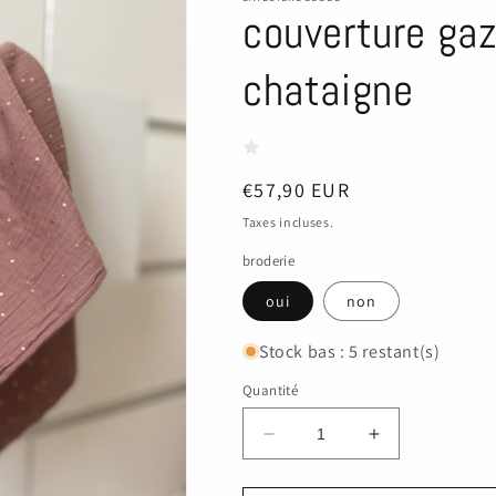
couverture gaz
chataigne
Prix
€57,90 EUR
habituel
Taxes incluses.
broderie
oui
non
Stock bas : 5 restant(s)
Quantité
Réduire
Augmenter
la
la
quantité
quantité