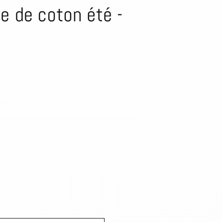
o
e de coton été -
n