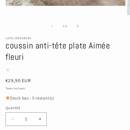
Ouvrir
le
média
O
1
le
dans
m
de
1
/
2
une
2
fenêtre
d
modale
LATELIERDEBEBE
u
coussin anti-tête plate Aimée
f
m
fleuri
Prix
€29,90 EUR
habituel
Taxes incluses.
Stock bas : 5 restant(s)
Quantité
Réduire
Augmenter
la
la