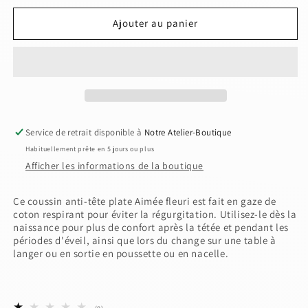
quantité
quantité
de
de
Ajouter au panier
coussin
coussin
anti-
anti-
tête
tête
plate
plate
Aimée
Aimée
fleuri
fleuri
Service de retrait disponible à
Notre Atelier-Boutique
Habituellement prête en 5 jours ou plus
Afficher les informations de la boutique
Ce coussin anti-tête plate Aimée fleuri est fait en gaze de
coton respirant pour éviter la régurgitation. Utilisez-le dès la
naissance pour plus de confort après la tétée et pendant les
périodes d'éveil, ainsi que lors du change sur une table à
langer ou en sortie en poussette ou en nacelle.
0