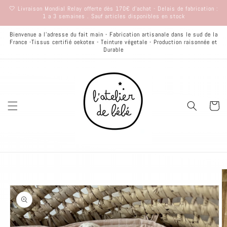
et
🤍 Livraison Mondial Relay offerte dès 170€ d'achat - Delais de fabrication :
passer
1 a 3 semaines . Sauf articles disponibles en stock
au
contenu
Bienvenue a l'adresse du fait main - Fabrication artisanale dans le sud de la
France -Tissus certifié oekotex - Teinture végetale - Production raisonnée et
Durable
Panier
Passer aux
informations
produits