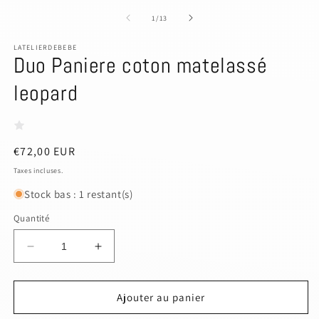
u
le
f
média
de
1
/
13
m
1
dans
LATELIERDEBEBE
une
Duo Paniere coton matelassé
fenêtre
modale
leopard
Prix
€72,00 EUR
habituel
Taxes incluses.
Stock bas : 1 restant(s)
Quantité
Réduire
Augmenter
la
la
quantité
quantité
de
de
Ajouter au panier
Duo
Duo