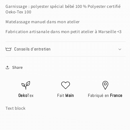
Garnissage : polyester spécial bébé 100 % Polyester certifié
Oeko-Tex 100
Matelassage manuel dans mon atelier
Fabrication artisanale dans mon petit atelier à Marseille <3
Conseils d'entretien
Share
Login to save your design
Please select products
Your design has been saved as a draft, please
Please select product styles
Preview Your Design
Oeko
Tex
Fait
Main
Fabriqué en
France
login to save your artwork to your account for
OPTIONS
PRICE
CHECKBOX
Close
View designs
further editing or purchasing.
Discard
Edit design
Save as draft
Add to cart
Text block
Confirm
Close
Login