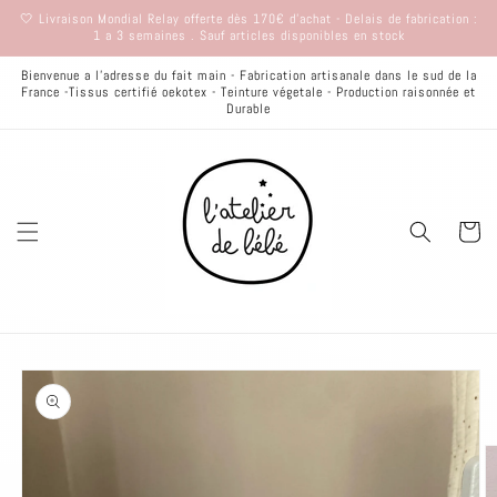
et
🤍 Livraison Mondial Relay offerte dès 170€ d'achat - Delais de fabrication :
passer
1 a 3 semaines . Sauf articles disponibles en stock
au
contenu
Bienvenue a l'adresse du fait main - Fabrication artisanale dans le sud de la
France -Tissus certifié oekotex - Teinture végetale - Production raisonnée et
Durable
Panier
Passer aux
informations
produits