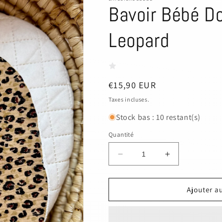
Bavoir Bébé D
Leopard
Prix
€15,90 EUR
habituel
Taxes incluses.
Stock bas : 10 restant(s)
Quantité
Réduire
Augmenter
la
la
quantité
quantité
de
de
Ajouter a
Bavoir
Bavoir
Bébé
Bébé
Doux
Doux