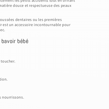
acement les petits accidents tout en offrant
 matière douce et respectueuse des peaux
 poussées dentaires ou les premières
ir est un accessoire incontournable pour
sec.
 bavoir bébé
 toucher.
tion.
s nourrissons.