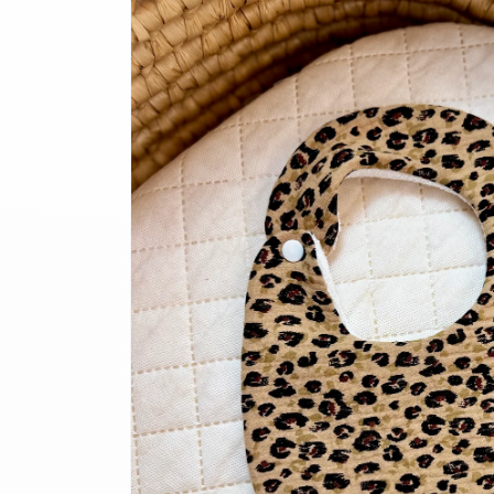
informations
produits