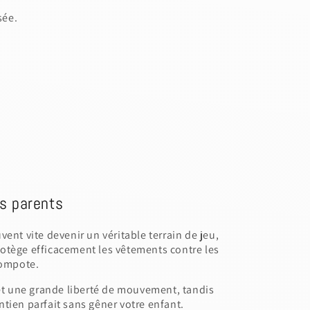
sée.
.
es parents
ent vite devenir un véritable terrain de jeu,
otège efficacement les vêtements contre les
compote.
 une grande liberté de mouvement, tandis
count for further editing or
tien parfait sans gêner votre enfant.