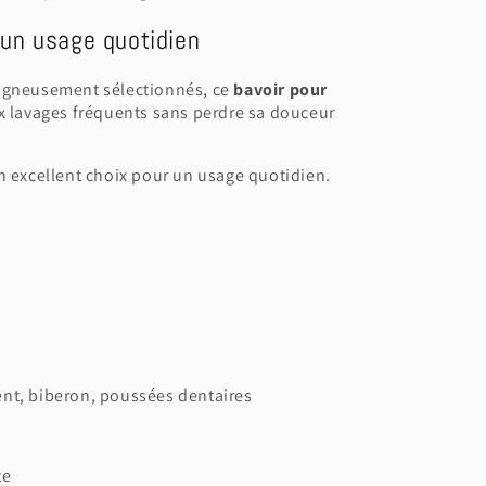
Close
View designs
esign
Save as draft
Add to cart
 un usage quotidien
Confirm
Close
Login
oigneusement sélectionnés, ce
bavoir pour
x lavages fréquents sans perdre sa douceur
n excellent choix pour un usage quotidien.
nt, biberon, poussées dentaires
te