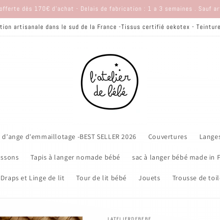
offerte dès 170€ d'achat - Delais de fabrication : 1 a 3 semaines . Sauf a
tion artisanale dans le sud de la France -Tissus certifié oekotex - Teintu
 d'ange d'emmaillotage -BEST SELLER 2026
Couvertures
Lange
ssons
Tapis à langer nomade bébé
sac à langer bébé made in 
Draps et Linge de lit
Tour de lit bébé
Jouets
Trousse de toil
LATELIERDEBEBE