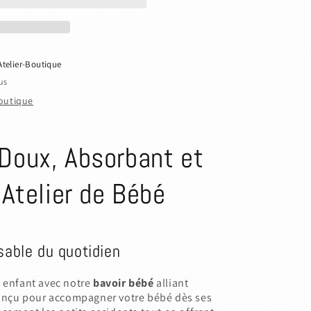
Atelier-Boutique
us
boutique
Doux, Absorbant et
'Atelier de Bébé
nsable du quotidien
e enfant avec notre
bavoir bébé
alliant
 Conçu pour accompagner votre bébé dès ses