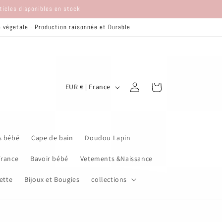
rticles disponibles en stock
re végetale - Production raisonnée et Durable
P
Connexion
Panier
EUR € | France
a
y
s
s bébé
Cape de bain
Doudou Lapin
/
r
France
Bavoir bébé
Vetements &Naissance
é
ette
Bijoux et Bougies
collections
g
i