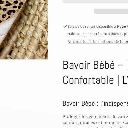
et
et
Absorbant
Absorbant
Leopard
Leopard
Service de retrait disponible à
Notre 
Habituellement prête en 5 jours ou pl
Afficher les informations de la 
Bavoir Bébé – 
Confortable | L
Bavoir Bébé : l'indispe
Protégez les vêtements de votr
confort, douceur et praticité.