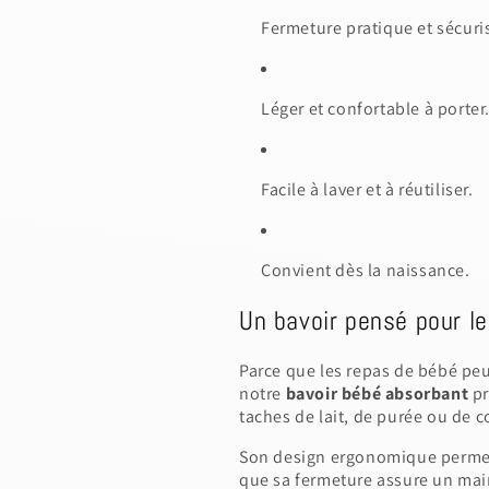
Fermeture pratique et sécuri
Léger et confortable à porter
Facile à laver et à réutiliser.
Convient dès la naissance.
Un bavoir pensé pour l
Parce que les repas de bébé peuv
notre
bavoir bébé absorbant
pr
taches de lait, de purée ou de 
Son design ergonomique permet
s a draft, please login to save your artwork to your ac
que sa fermeture assure un main
IONS
PRICE