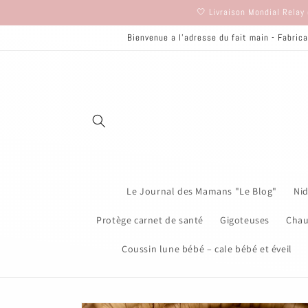
et
🤍 Livraison Mondial Relay 
passer
au
Bienvenue a l'adresse du fait main - Fabrica
contenu
Le Journal des Mamans "Le Blog"
Nid
Protège carnet de santé
Gigoteuses
Chau
Coussin lune bébé – cale bébé et éveil
Passer aux